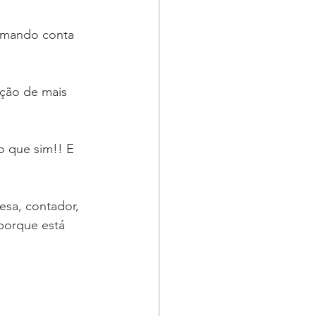
 tomando conta 
ção de mais 
o que sim!! E 
esa, contador, 
porque está 