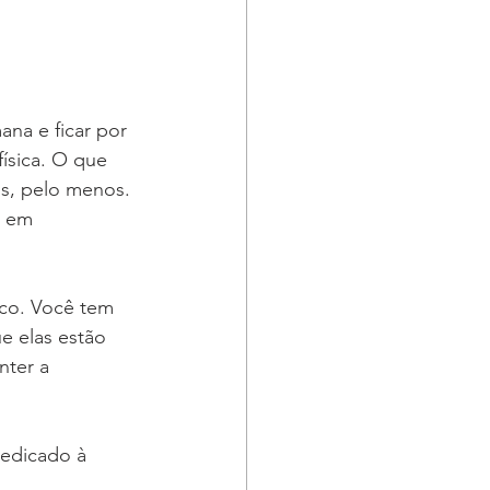
na e ficar por 
física. O que 
os, pelo menos. 
s em 
oco. Você tem 
e elas estão 
nter a 
edicado à 