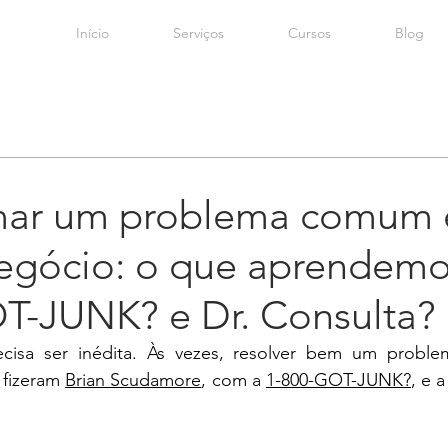
Início
Serviços
Cursos
Blog
rmar um problema comum
egócio: o que aprendem
T-JUNK? e Dr. Consulta?
cisa ser inédita. Às vezes, resolver bem um probl
 fizeram 
Brian Scudamore
, com a 
1-800-GOT-JUNK?
, e 