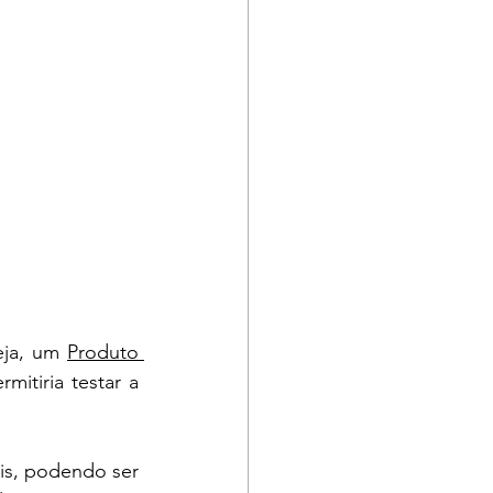
eja, um 
Produto 
itiria testar a 
s, podendo ser 