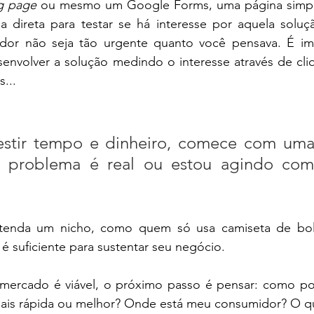
g page
 ou mesmo um Google Forms, uma página simple
 direta para testar se há interesse por aquela soluç
 dor não seja tão urgente quanto você pensava. É impo
nvolver a solução medindo o interesse através de cliqu
...
estir tempo e dinheiro, comece com uma
se problema é real ou estou agindo com
enda um nicho, como quem só usa camiseta de bolin
 é suficiente para sustentar seu negócio.
 mercado é viável, o próximo passo é pensar: como pos
mais rápida ou melhor? Onde está meu consumidor? O qu