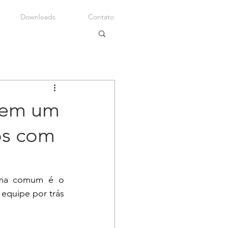
Downloads
Contato
 em um
os com
ema comum é o 
a equipe por trás 