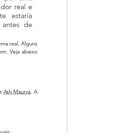
or real e 
 estaria 
 antes de 
ma real. Alguns 
m. Veja abaixo 
e 
Ash Maurya
. A 
uais;