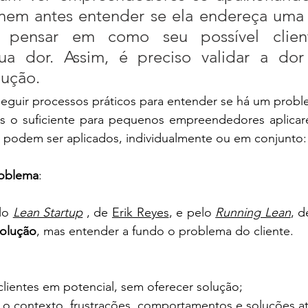
nem antes entender se ela endereça uma d
ensar em como seu possível cliente
ua dor. Assim, é preciso validar a dor
lução.
eguir processos práticos para entender se há um proble
 o suficiente para pequenos empreendedores aplicare
 podem ser aplicados, individualmente ou em conjunto:
roblema
: 
lo 
Lean Startup
 , de 
Erik Reyes
, e pelo 
Running Lean
, d
solução
, mas entender a fundo o problema do cliente. 
lientes em potencial, sem oferecer solução;
 o contexto, frustrações, comportamentos e soluções at