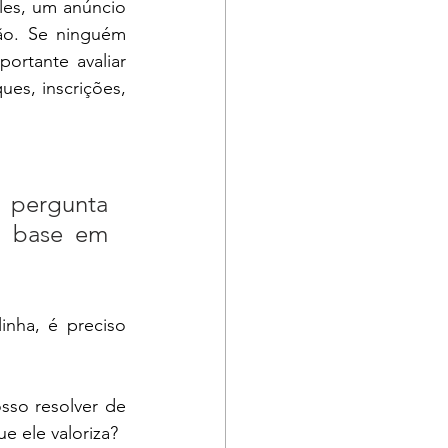
s, um anúncio 
ão. Se ninguém 
rtante avaliar 
es, inscrições, 
 pergunta 
 base em 
ha, é preciso 
so resolver de 
e ele valoriza?